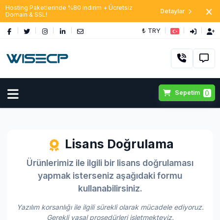
Hosting Paketlerinde %80 indirim + Ücretsiz
Detaylar
Domain & SSL!
₺ TRY
0
Sepetim
Lisans Doğrulama
Ürünlerimiz ile ilgili bir lisans doğrulaması
yapmak isterseniz aşağıdaki formu
kullanabilirsiniz.
Yazılım korsanlığı ile ilgili sürekli olarak mücadele ediyoruz.
Gerekli yasal prosedürleri işletmekteyiz.