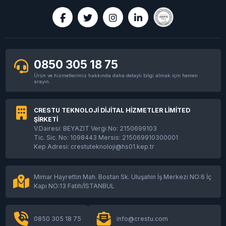
0850 305 18 75
Ürün ve hizmetlerimiz hakkında daha detaylı bilgi almak için hemen
arayın.
CRESTU TEKNOLOJİ DİJİTAL HİZMETLER LİMİTED
ŞİRKETİ
V.Dairesi: BEYAZIT Vergi No: 2150699103
Tic. Sic. No: 1098443 Mersis: 215069910300001
Kep Adresi: crestuteknoloji@hs01.kep.tr
Mimar Hayrettin Mah. Bostan Sk. Uluşahin İş Merkezi NO:6 İç
Kapı NO:13 Fatih/İSTANBUL
0850 305 18 75
info@crestu.com