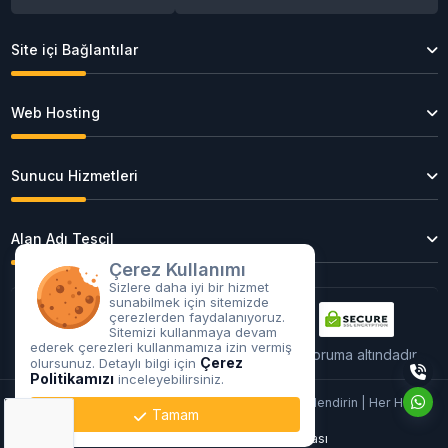
Site içi Bağlantılar
Web Hosting
Sunucu Hizmetleri
Alan Adı Tescil
Çerez Kullanımı
Sizlere daha iyi bir hizmet
sunabilmek için sitemizde
çerezlerden faydalanıyoruz.
Sitemizi kullanmaya devam
ederek çerezleri kullanmamıza izin vermiş
Tüm işlemleriniz
256Bit
SSL sertifikası ile koruma altındadır.
Çerez
olursunuz. Detaylı bilgi için
Politikamızı
inceleyebilirsiniz.
Copyright © 2026 CRESTU - Dijital Dünyanızı Güçlendirin | Her Hakkı
Tamam
Saklıdır.
Kullanım Koşulları
Gizlilik Politikası